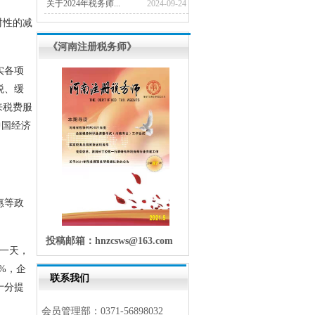
关于2024年税务师...
2024-09-24
对性的减
《河南注册税务师》
实各项
税、缓
来税费服
中国经济
惠等政
投稿邮箱：hnzcsws@163.com
一天，
%，企
联系我们
十分提
会员管理部：0371-56898032