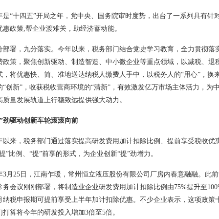
“十四五”开局之年，党中央、国务院审时度势，出台了一系列具有针
优惠政策,帮企业渡难关，助经济蓄动能。
署，九分落实。今年以来，税务部门结合党史学习教育，全力贯彻落
费政策，聚焦创新驱动、制造智造、中小微企业等重点领域，以减税、退
式，将优惠快、简、准地送达纳税人缴费人手中，以税务人的“用心”，换
的“创新”，收获税收营商环境的“清新”，有效激发亿万市场主体活力，为
高质量发展轨道上行稳致远提供强大动力。
劲驱动创新车轮滚滚向前
来，税务部门通过落实提高研发费用加计扣除比例、提前享受税收优
提”比例、“提”前享的形式，为企业创新“提”劲增力。
月25日，江南乍暖，常州恒立液压股份有限公司厂房内春意融融。此前
常务会议刚刚部署，将制造业企业研发费用加计扣除比例由75%提升至100
0月纳税申报期可提前享受上半年加计扣除优惠。不少企业表示，这项政策
们打算将今年的研发投入增加3倍至5倍。