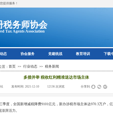
您提供服务！
册税务师协会
ed Tax Agents Association
动态
协会服务
党建统战
教育培训
下载
首页
行业动态
税务新闻
位置：
>>
>>
多措并举 税收红利精准送达市场主体
华社
|
发布时间:
2021-12-10
|
12136
次浏览
|
|
分享到:
三季度，全国新增减税降费9101亿元，新办涉税市场主体达970.3万户，
现澎湃活力。