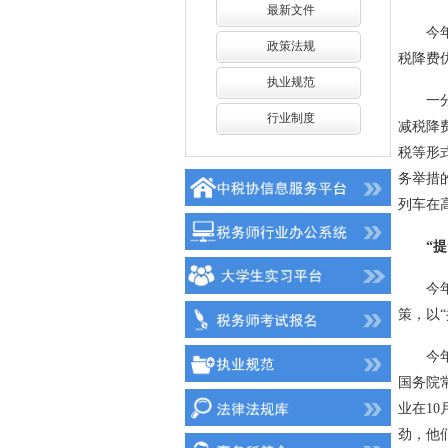
最新文件
今年是
政策法规
税降费
执业规范
一分部
行业制度
减税降
税等形
务举措
列车在
“提”
今年以
策，以“
今年3
国务院
业在1
劲，他